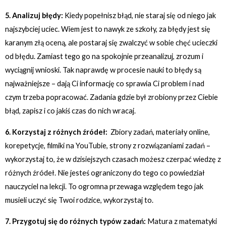
5. Analizuj błędy:
Kiedy popełnisz błąd, nie staraj się od niego jak
najszybciej uciec. Wiem jest to nawyk ze szkoły, za błędy jest się
karanym złą oceną, ale postaraj się zwalczyć w sobie chęć ucieczki
od błędu. Zamiast tego go na spokojnie przeanalizuj, zrozum i
wyciągnij wnioski. Tak naprawdę w procesie nauki to błędy są
najważniejsze – dają Ci informację co sprawia Ci problem i nad
czym trzeba popracować. Zadania gdzie był zrobiony przez Ciebie
błąd, zapisz i co jakiś czas do nich wracaj.
6. Korzystaj z różnych źródeł:
Zbiory zadań, materiały online,
korepetycje, filmiki na YouTubie, strony z rozwiązaniami zadań –
wykorzystaj to, że w dzisiejszych czasach możesz czerpać wiedzę z
różnych źródeł. Nie jesteś ograniczony do tego co powiedział
nauczyciel na lekcji. To ogromna przewaga względem tego jak
musieli uczyć się Twoi rodzice, wykorzystaj to.
7. Przygotuj się do różnych typów zadań:
Matura z matematyki