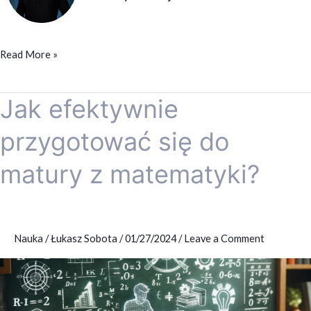
Read More »
Jak efektywnie
Jak
efektywnie
przygotować się do
przygotować
się
matury z matematyki?
do
matury
z
matematyki?
Nauka
/
Łukasz Sobota
/
01/27/2024
/
Leave a Comment