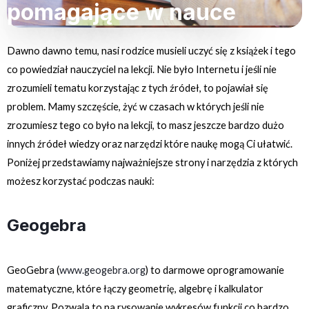
pomagające w nauce
Dawno dawno temu, nasi rodzice musieli uczyć się z książek i tego
co powiedział nauczyciel na lekcji. Nie było Internetu i jeśli nie
zrozumieli tematu korzystając z tych źródeł, to pojawiał się
problem. Mamy szczęście, żyć w czasach w których jeśli nie
zrozumiesz tego co było na lekcji, to masz jeszcze bardzo dużo
innych źródeł wiedzy oraz narzędzi które naukę mogą Ci ułatwić.
Poniżej przedstawiamy najważniejsze strony i narzędzia z których
możesz korzystać podczas nauki:
Geogebra
GeoGebra (
www.geogebra.org
) to darmowe oprogramowanie
matematyczne, które łączy geometrię, algebrę i kalkulator
graficzny. Pozwala to na rysowanie wykresów funkcji co bardzo