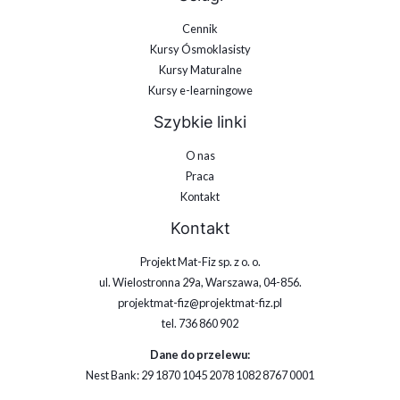
Cennik
Kursy Ósmoklasisty
Kursy Maturalne
Kursy e-learningowe
Szybkie linki
O nas
Praca
Kontakt
Kontakt
Projekt Mat-Fiz sp. z o. o.
ul. Wielostronna 29a, Warszawa, 04-856.
projektmat-fiz@projektmat-fiz.pl
tel. 736 860 902
Dane do przelewu:
Nest Bank: 29 1870 1045 2078 1082 8767 0001