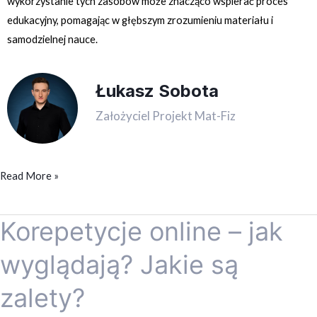
wykorzystanie tych zasobów może znacząco wspierać proces
edukacyjny, pomagając w głębszym zrozumieniu materiału i
samodzielnej nauce.
Łukasz Sobota
Założyciel Projekt Mat-Fiz
Read More »
Korepetycje online – jak
Korepetycje
online
wyglądają? Jakie są
–
jak
zalety?
wyglądają?