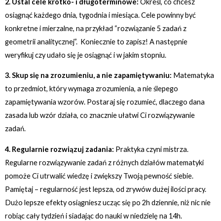
2. Ustal cele krótko- i długoterminowe:
Określ, co chcesz
osiągnąć każdego dnia, tygodnia i miesiąca. Cele powinny być
konkretne i mierzalne, na przykład “rozwiązanie 5 zadań z
geometrii analitycznej”. Koniecznie to zapisz! A następnie
weryfikuj czy udało się je osiągnąć i w jakim stopniu.
3. Skup się na zrozumieniu, a nie zapamiętywaniu:
Matematyka
to przedmiot, który wymaga zrozumienia, a nie ślepego
zapamiętywania wzorów. Postaraj się rozumieć, dlaczego dana
zasada lub wzór działa, co znacznie ułatwi Ci rozwiązywanie
zadań.
4. Regularnie rozwiązuj zadania:
Praktyka czyni mistrza.
Regularne rozwiązywanie zadań z różnych działów matematyki
pomoże Ci utrwalić wiedzę i zwiększy Twoją pewność siebie.
Pamiętaj – regularność jest lepsza, od zrywów dużej ilości pracy.
Dużo lepsze efekty osiągniesz ucząc się po 2h dziennie, niż nic nie
robiąc cały tydzień i siadając do nauki w niedzielę na 14h.