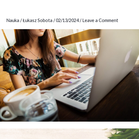
Jakie
są
zalety?
Nauka
/
Łukasz Sobota
/
02/13/2024
/
Leave a Comment