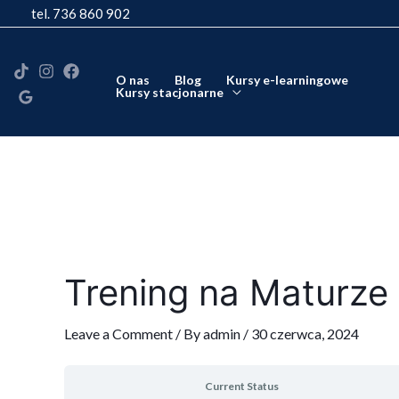
Skip
tel. 736 860 902
to
content
O nas
Blog
Kursy e-learningowe
Kursy stacjonarne
Trening na Maturze
Leave a Comment
/ By
admin
/
30 czerwca, 2024
Current Status