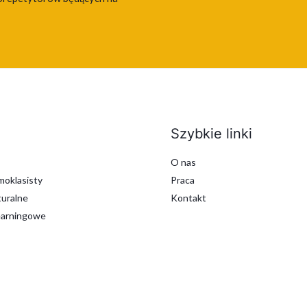
Szybkie linki
O nas
oklasisty
Praca
uralne
Kontakt
earningowe