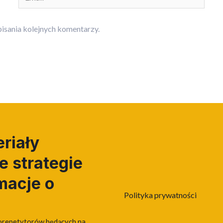
isania kolejnych komentarzy.
riały
 strategie
macje o
Polityka prywatności
orepetytorów będących na