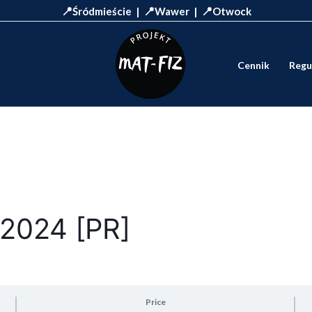
📍
📍
📍
Śródmieście |
Wawer |
Otwock
Cennik
Regu
 2024 [PR]
Price