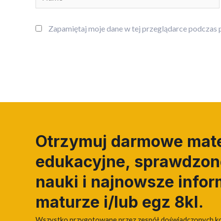
Zapamiętaj moje dane w tej przeglądarce podczas p
Otrzymuj darmowe mate
edukacyjne, sprawdzone
nauki i najnowsze infor
maturze i/lub egz 8kl.
Wszystko przygotowane przez zespół doświadczonych k