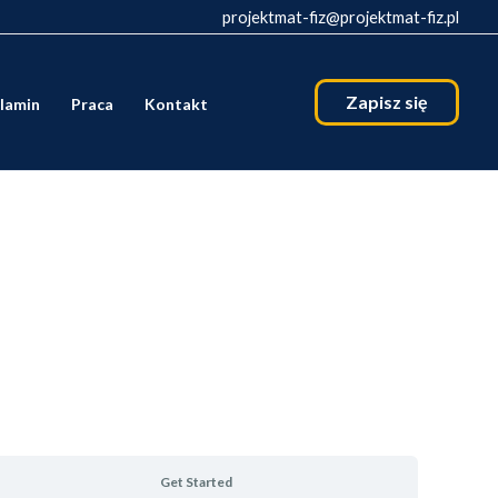
projektmat-fiz@projektmat-fiz.pl
Zapisz się
lamin
Praca
Kontakt
Get Started