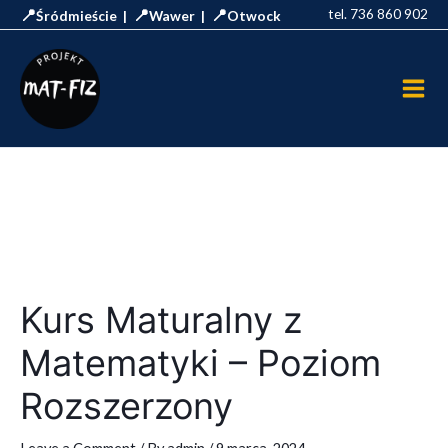
Skip
📍
📍
📍
tel. 736 860 902
Śródmieście |
Wawer |
Otwock
to
Main
content
Men
Kurs Maturalny z
Matematyki – Poziom
Rozszerzony