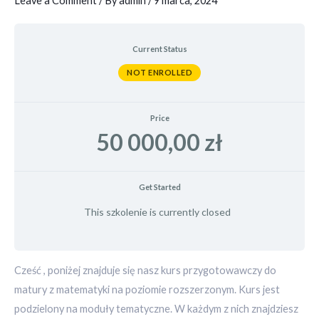
Leave a Comment
/ By
admin
/
9 marca, 2024
Current Status
NOT ENROLLED
Price
50 000,00 zł
Get Started
This szkolenie is currently closed
Cześć , poniżej znajduje się nasz kurs przygotowawczy do
matury z matematyki na poziomie rozszerzonym. Kurs jest
podzielony na moduły tematyczne. W każdym z nich znajdziesz