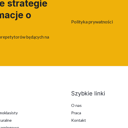
 strategie
macje o
Polityka prywatności
orepetytorów będących na
Szybkie linki
O nas
oklasisty
Praca
uralne
Kontakt
earningowe