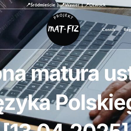
📍
📍
📍
Śródmieście |
Wawer |
Otwock
Cennik
Reg
na matura us
ęzyka Polskie