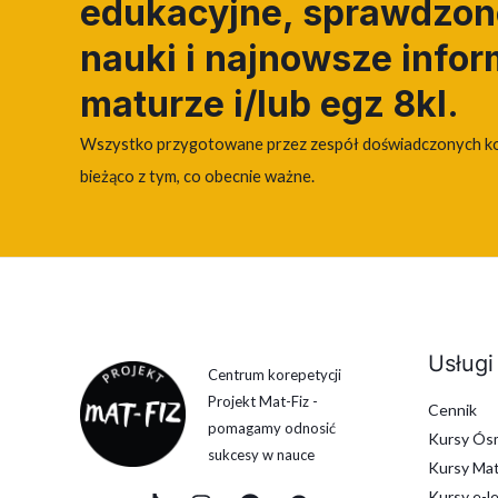
edukacyjne, sprawdzone
nauki i najnowsze infor
maturze i/lub egz 8kl.
Wszystko przygotowane przez zespół doświadczonych k
bieżąco z tym, co obecnie ważne.
Usługi
Centrum korepetycji
Projekt Mat-Fiz -
Cennik
pomagamy odnosić
Kursy Ósm
sukcesy w nauce
Kursy Mat
Kursy e-l