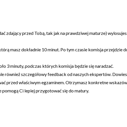
dać zdający przed Tobą, tak jak na prawdziwej maturze) wylosujes
tórą masz dokładnie 10 minut. Po tym czasie komisja przejdzie do
ło 3 minuty, podczas których komisja będzie się naradzać.
, ale również szczegółowy feedback od naszych ekspertów. Dowies
ować przed właściwym egzaminem. Otrzymasz konkretne wskazówk
e pomogą Ci lepiej przygotować się do matury.