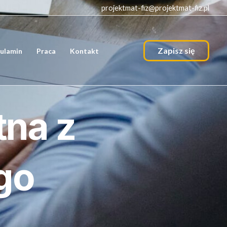
projektmat-fiz@projektmat-fiz.pl
Zapisz się
ulamin
Praca
Kontakt
tna z
go