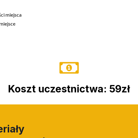
ci miejsca
miejsce
Koszt uczestnictwa: 59zł
riały