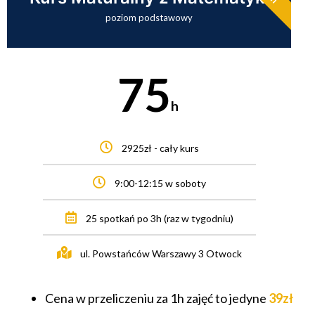
poziom podstawowy
75
h
2925zł - cały kurs
9:00-12:15 w soboty
25 spotkań po 3h (raz w tygodniu)
ul. Powstańców Warszawy 3 Otwock
Cena w przeliczeniu za 1h zajęć to jedyne
39zł