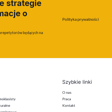
 strategie
macje o
Polityka prywatności
orepetytorów będących na
Szybkie linki
O nas
oklasisty
Praca
uralne
Kontakt
earningowe