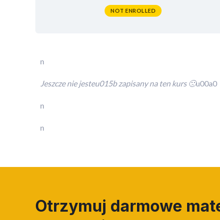
NOT ENROLLED
n
Jeszcze nie jesteu015b zapisany na ten kurs 🙁
u00a0
n
n
Otrzymuj darmowe mate