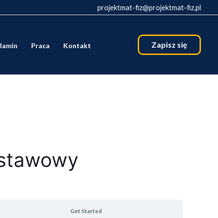
projektmat-fiz@projektmat-fiz.pl
Zapisz się
lamin
Praca
Kontakt
dstawowy
Get Started