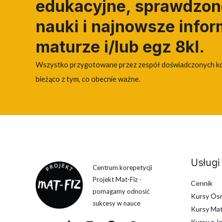
edukacyjne, sprawdzone
nauki i najnowsze infor
maturze i/lub egz 8kl.
Wszystko przygotowane przez zespół doświadczonych k
bieżąco z tym, co obecnie ważne.
Usługi
Centrum korepetycji
Projekt Mat-Fiz -
Cennik
pomagamy odnosić
Kursy Ósm
sukcesy w nauce
Kursy Mat
Kursy e-l