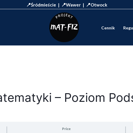
📍
📍
📍
Śródmieście |
Wawer |
Otwock
Cennik
Regu
Matematyki – Poziom Po
Price