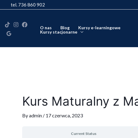
Skip
tel. 736 860 902
to
content
O nas
Blog
Kursy e-learningowe
Kursy stacjonarne
Kurs Maturalny z 
By
admin
/
17 czerwca, 2023
Current Status