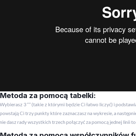
Metoda za pomocą tabelki:
Wybierasz 3 “” (takie z którymi będzie Ci łatwo liczyć) i podstaw
powstają Ci trzy punkty które zaznaczasz na wykresie, a następnie 
nie dasz rady wszystkich trzech połączyć za pomocą jednej linii to
Metoda za pomocą współczynników fun