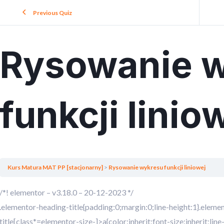
Previous Quiz
Rysowanie 
funkcji linio
Kurs Matura MAT PP [stacjonarny]
Rysowanie wykresu funkcji liniowej
/*! elementor – v3.18.0 – 20-12-2023 */
.elementor-heading-title{padding:0;margin:0;line-height:1}.elem
title[class*=elementor-size-]>a{color:inherit;font-size:inherit;li