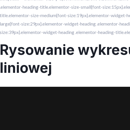
.elementor-heading-title.elementor-size-small{font-size:15px}.e
title.elementor-size-medium{font-size:19px}.elementor-widget-he
large{font-size:29px}.elementor-widget-heading .elementor-headin
size:39px}.elementor-widget-heading .elementor-heading-title.el
Rysowanie wykresu
liniowej