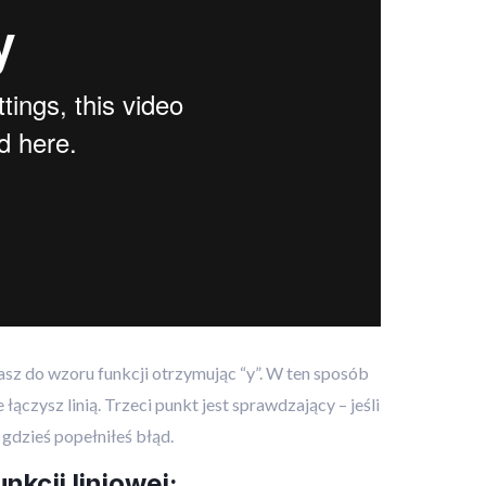
iasz do wzoru funkcji otrzymując “y”. W ten sposób
łączysz linią. Trzeci punkt jest sprawdzający – jeśli
 gdzieś popełniłeś błąd.
kcji liniowej: