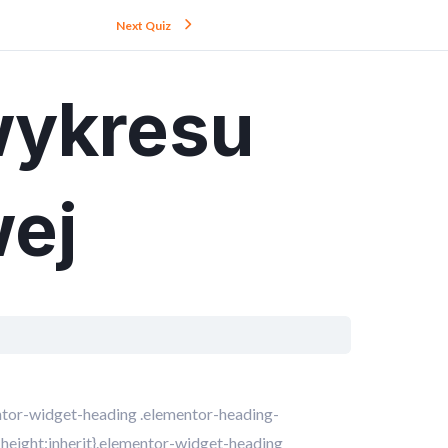
Next Quiz
wykresu
wej
entor-widget-heading .elementor-heading-
ne-height:inherit}.elementor-widget-heading