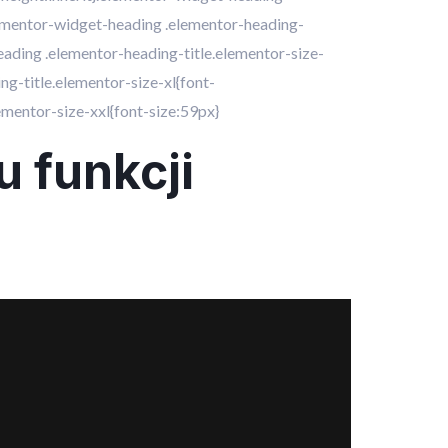
lementor-widget-heading .elementor-heading-
ading .elementor-heading-title.elementor-size-
g-title.elementor-size-xl{font-
ementor-size-xxl{font-size:59px}
 funkcji