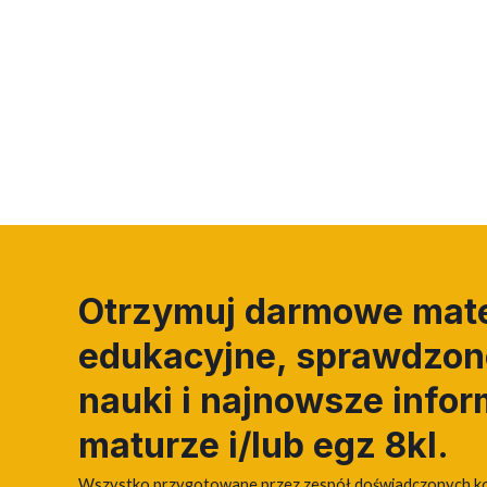
Otrzymuj darmowe mate
edukacyjne, sprawdzone
nauki i najnowsze infor
maturze i/lub egz 8kl.
Wszystko przygotowane przez zespół doświadczonych k