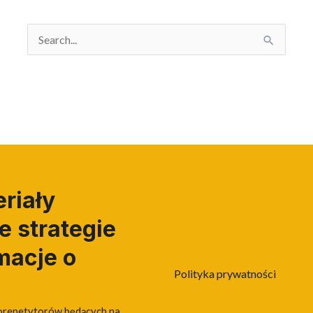
Search
for:
riały
 strategie
macje o
Polityka prywatności
orepetytorów będących na