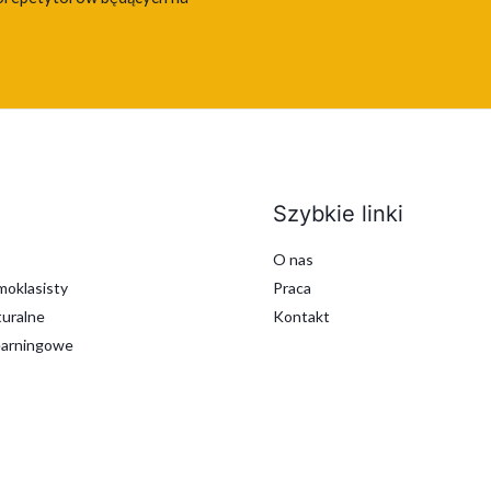
Szybkie linki
O nas
oklasisty
Praca
uralne
Kontakt
earningowe