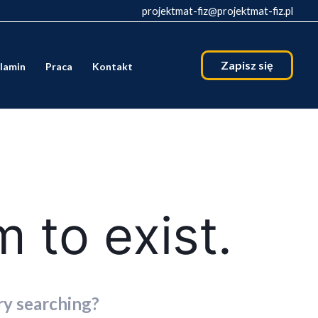
projektmat-fiz@projektmat-fiz.pl
Zapisz się
lamin
Praca
Kontakt
 to exist.
try searching?