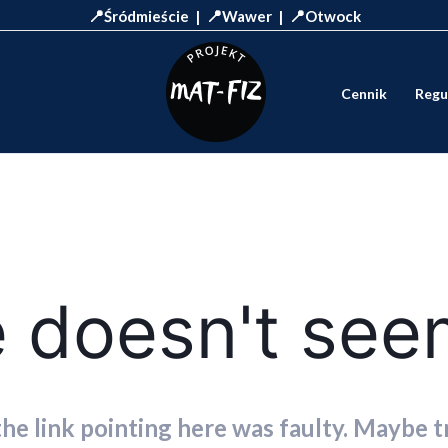
📍
📍
📍
Śródmieście |
Wawer |
Otwock
Cennik
Regu
 doesn't seem
 the link pointing here was faulty. Maybe 